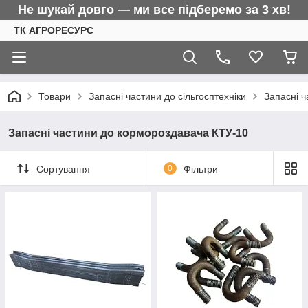
Не шукай довго — ми все підберемо за 3 хв!
ТК АГРОРЕСУРС
Товари
Запасні частини до сільгосптехніки
Запасні 
Запасні частини до кормороздавача КТУ-10
Сортування
0
Фільтри