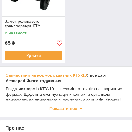
Замок роликового
транспортера КТУ
В наявності
65
₴
Купити
Запчастини на кормороздатчик КТУ-10
: все для
безперебійного годування
Роздатчик кормів
КТУ-10
— незамінна техніка на тваринних
фермах. Щоденна експлуатація й контакт з органікою
призводять до природного зносу тягових ланцюгів, зірочок і
валів. Щоб поломка не зламала графік годування худоби,
Показати все
важливо мати під рукою надійні комплектуючі.
У нашому каталозі ви знайдете повний перелік
запчастин на
КТУ-10
, виготовлених із високоміцних матеріалів, стійких до
Про нас
корозії та навантажень.