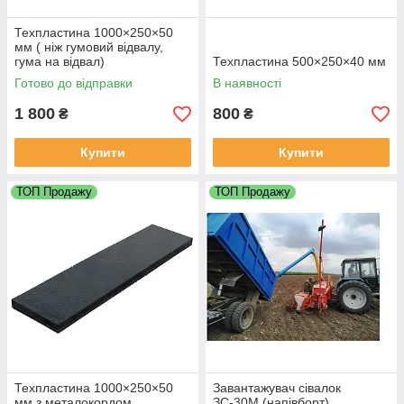
Техпластина 1000×250×50
мм ( ніж гумовий відвалу,
гума на відвал)
Техпластина 500×250×40 мм
Готово до відправки
В наявності
1 800
800
₴
₴
Купити
Купити
ТОП Продажу
ТОП Продажу
Техпластина 1000×250×50
Завантажувач сівалок
мм з металокордом
ЗС-30М (напівборт)