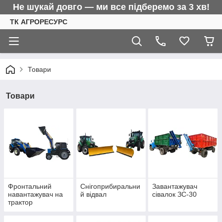
Не шукай довго — ми все підберемо за 3 хв!
ТК АГРОРЕСУРС
Товари
Товари
Фронтальний
Снігоприбиральни
Завантажувач
навантажувач на
й відвал
сівалок ЗС-30
трактор
МТЗ,ЮМЗ,Т-40