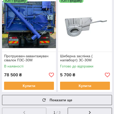
ТОП Продажу
ТОП Продажу
Протруювач-завантажувач
Шиберна заслінка (
сівалок ПЗС-30М
напівборт) ЗС-30М
В наявності
Готово до відправки
78 500
5 700
₴
₴
Купити
Купити
Показати ще
1
/ 3