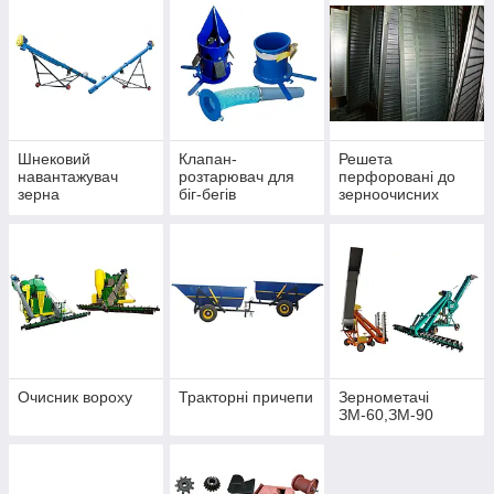
Шнековий
Клапан-
Решета
навантажувач
розтарювач для
перфоровані до
зерна
біг-бегів
зерноочисних
машин
Очисник вороху
Тракторні причепи
Зернометачі
ЗМ-60,ЗМ-90