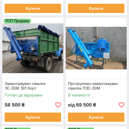
Купити
Купити
ТОП Продажу
Завантажувач сівалок
Протруювач-завантажувач
ЗС-30М ЗІЛ борт
сівалок ПЗС-30М
Готово до відправки
В наявності
58 500
69 500
₴
від
₴
Купити
Купити