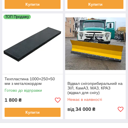
Купити
Купити
ТОП Продажу
Техпластина 1000×250×50
мм з металокордом
Відвал снігоприбиральний на
ЗІЛ, КамАЗ, МАЗ, КРАЗ
Готово до відправки
(відвал для снігу)
1 800
Немає в наявності
₴
34 000
від
₴
Купити