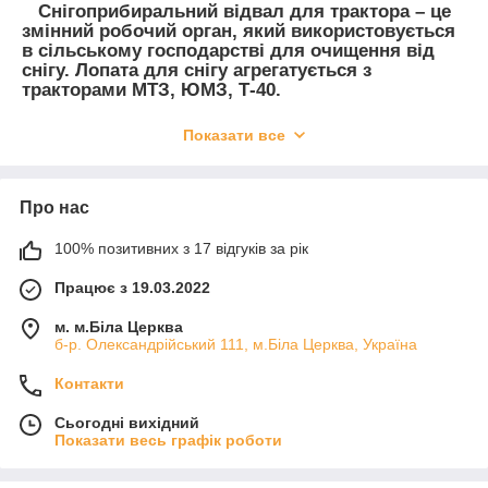
Снігоприбиральний відвал для трактора
– це
змінний робочий орган, який використовується
в сільському господарстві для очищення від
снігу. Лопата для снігу агрегатується з
тракторами МТЗ, ЮМЗ, Т-40.
Лопата для снігу – види, особливості
Показати все
конструкції:
Снігоприбиральна лопата (відвал для снігу)
встановлюється на лонжерон трактор та підключається до
Про нас
гідросистеми. В асортименті є односторонні лопати і
двосторонні, з гідравлічним поворотом і механічним.
100% позитивних з 17 відгуків за рік
Односторонній відвал
використовується для очищення
Працює з 19.03.2022
снігу. Основа лопати - цілісно прокатний лист, товщиною 4
мм сферичної форми, щоб уникнути налипання снігу та
м. м.Біла Церква
бруду. Ззаду лопати розташовані ребра жорсткості та
б-р. Олександрійський 111, м.Біла Церква, Україна
профільна труба зверху та знизу для посилення. Для роботи
з дорожнім покриттям ставиться техпластина товщиною 40
Контакти
мм, армована, для продовження терміну експлуатації.
Сьогодні вихідний
Двосторонній відвал
відрізняється наявністю додаткового
Показати весь графік роботи
металевого ножа
зі зворотного боку. З його допомогою
можна проводити роботи із планування території.