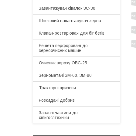
Завантажувач сівалок ЗС-30
Шнековий навантажувач зерна
Клапан-розтарювач для біг бегів
Решета перфоровані до
зерноочисних машин
Очисник вороху ОВС-25
Зернометачі ЗМ-60, ЗМ-90
Тракторні причепи
Розкидачі добрив
Запасні частини до
сільгосптехніки