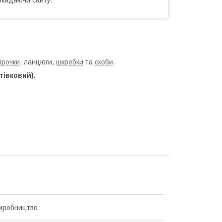
ірочки
, ланцюги,
шкребки
та
скоби
.
тівковий).
иробництво