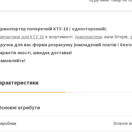
Транспортер поперечній КТУ-10
(
односторонній
).
апчастини для КТУ-10
в асортименті:
транспортери
, вали бітерів,
з
ручна для вас форма розрахунку (накладений платіж / безго
арантія якості, швидка доставка!
Замовляйте!
арактеристики
Основні атрибути
иробник
Власне в