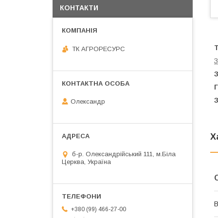
КОНТАКТИ
ТК АГРОРЕСУРС
З
З
Г
Олександр
Х
б-р. Олександрійський 111, м.Біла
Церква, Україна
В
+380 (99) 466-27-00