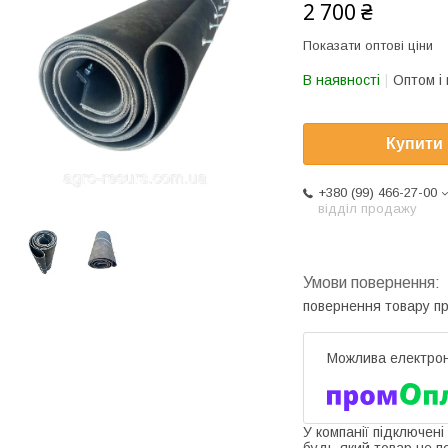
2 700 ₴
Показати оптові ціни
В наявності
Оптом і 
Купити
+380 (99) 466-27-00
відділ продажу
повернення товару п
У компанії підключені
будь-який товар не п