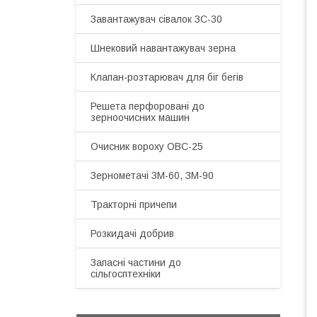
Завантажувач сівалок ЗС-30
Шнековий навантажувач зерна
Клапан-розтарювач для біг бегів
Решета перфоровані до
зерноочисних машин
Очисник вороху ОВС-25
Зернометачі ЗМ-60, ЗМ-90
Тракторні причепи
Розкидачі добрив
Запасні частини до
сільгосптехніки