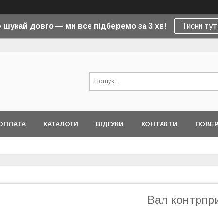
 шукай довго — ми все підберемо за 3 хв!
Тисни тут
ОПЛАТА
КАТАЛОГИ
ВІДГУКИ
КОНТАКТИ
ПОВЕР
Вал контрпри