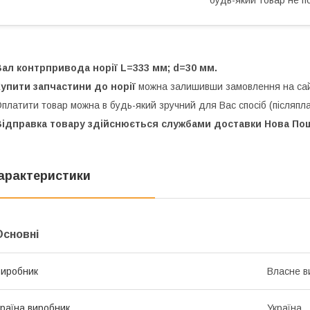
ал контрпривода норії L=333 мм; d=30 мм.
упити запчастини до норії
можна залишивши замовлення на сай
платити товар можна в будь-який зручний для Вас спосіб (післяплат
ідправка товару здійснюється службами доставки Нова Пошт
арактеристики
Основні
иробник
Власне в
раїна виробник
Україна