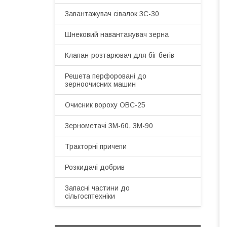
Завантажувач сівалок ЗС-30
Шнековий навантажувач зерна
Клапан-розтарювач для біг бегів
Решета перфоровані до
зерноочисних машин
Очисник вороху ОВС-25
Зернометачі ЗМ-60, ЗМ-90
Тракторні причепи
Розкидачі добрив
Запасні частини до
сільгосптехніки