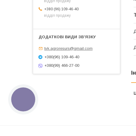
відділ продажу
+380 (96) 109-46-40
відділ продажу
Д
tvk.agroresurs@gmail.com
+380(96) 109-46-40
+380(99) 466-27-00
І
Ц
КНОПКА
ЗВ'ЯЗКУ