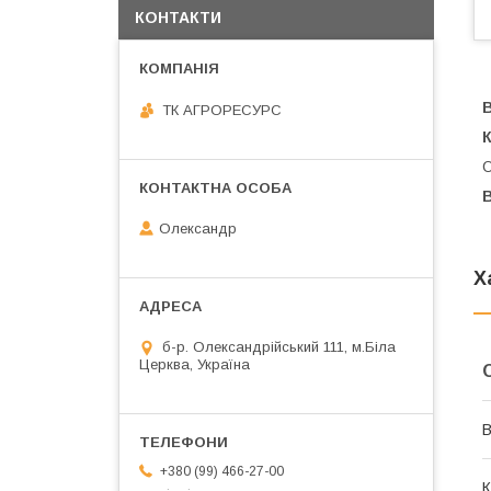
КОНТАКТИ
В
ТК АГРОРЕСУРС
К
О
В
Олександр
Х
б-р. Олександрійський 111, м.Біла
Церква, Україна
В
+380 (99) 466-27-00
К