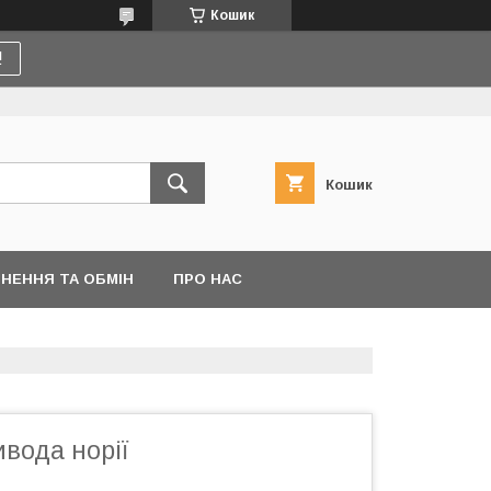
Кошик
!
Кошик
НЕННЯ ТА ОБМІН
ПРО НАС
вода норії