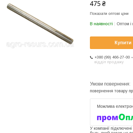
475 ₴
Показати оптові ціни
В наявності
Оптом і 
Купити
+380 (99) 466-27-00
відділ продажу
повернення товару п
У компанії підключені
будь-який товар не п