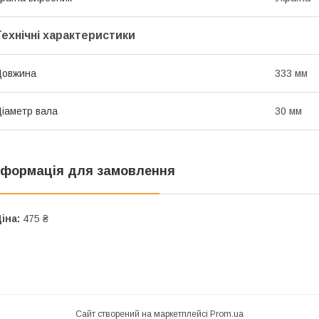
Технічні характеристики
Довжина
333 мм
іаметр вала
30 мм
нформація для замовлення
іна:
475 ₴
Сайт створений на маркетплейсі
Prom.ua