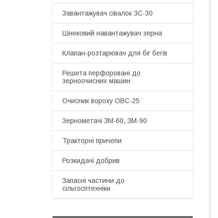
Завантажувач сівалок ЗС-30
Шнековий навантажувач зерна
Клапан-розтарювач для біг бегів
Решета перфоровані до
зерноочисних машин
Очисник вороху ОВС-25
Зернометачі ЗМ-60, ЗМ-90
Тракторні причепи
Розкидачі добрив
Запасні частини до
сільгосптехніки