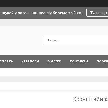
 шукай довго — ми все підберемо за 3 хв!
Тисни тут
ОПЛАТА
КАТАЛОГИ
ВІДГУКИ
КОНТАКТИ
ПОВЕР
Кронштейн к