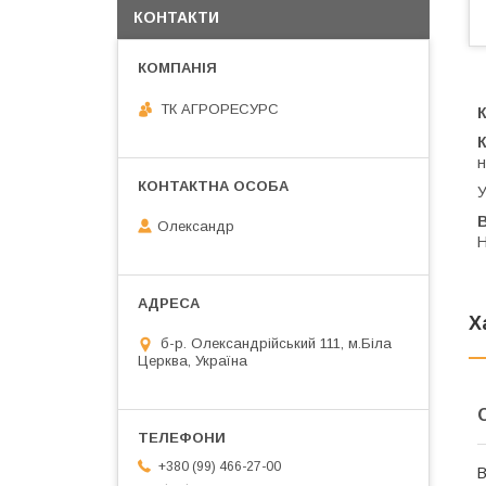
КОНТАКТИ
ТК АГРОРЕСУРС
К
н
У
В
Олександр
Н
Х
б-р. Олександрійський 111, м.Біла
Церква, Україна
+380 (99) 466-27-00
В