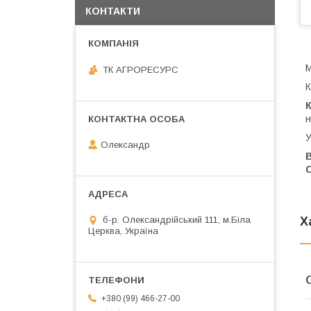
КОНТАКТИ
М
ТК АГРОРЕСУРС
К
н
У
Олександр
В
С
Х
б-р. Олександрійський 111, м.Біла
Церква, Україна
+380 (99) 466-27-00