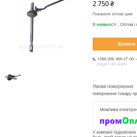
2 750 ₴
Показати оптові ціни
В наявності
Оптом і 
Купити
+380 (99) 466-27-00
відділ продажу
повернення товару п
У компанії підключені
будь-який товар не п