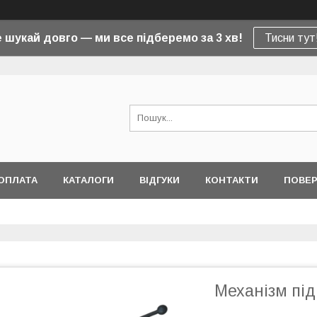
 шукай довго — ми все підберемо за 3 хв!
Тисни тут
ОПЛАТА
КАТАЛОГИ
ВІДГУКИ
КОНТАКТИ
ПОВЕР
Механізм пі