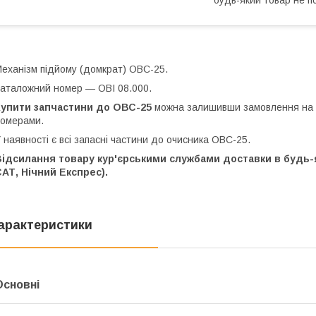
еханізм підйому (домкрат) ОВС-25.
аталожний номер — ОВІ 08.000.
Купити запчастини до ОВС-25
можна залишивши замовлення на с
омерами.
 наявності є всі запасні частини до очисника ОВС-25.
ідсилання товару кур'єрськими службами доставки в будь-як
АТ, Нічний Експрес).
арактеристики
Основні