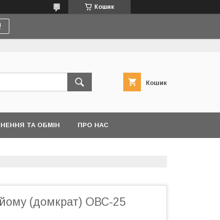
Кошик
!
Кошик
НЕННЯ ТА ОБМІН
ПРО НАС
дйому (домкрат) ОВС-25