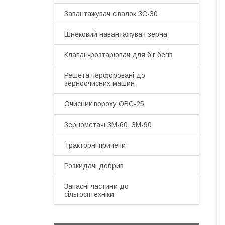
Завантажувач сівалок ЗС-30
Шнековий навантажувач зерна
Клапан-розтарювач для біг бегів
Решета перфоровані до
зерноочисних машин
Очисник вороху ОВС-25
Зернометачі ЗМ-60, ЗМ-90
Тракторні причепи
Розкидачі добрив
Запасні частини до
сільгосптехніки