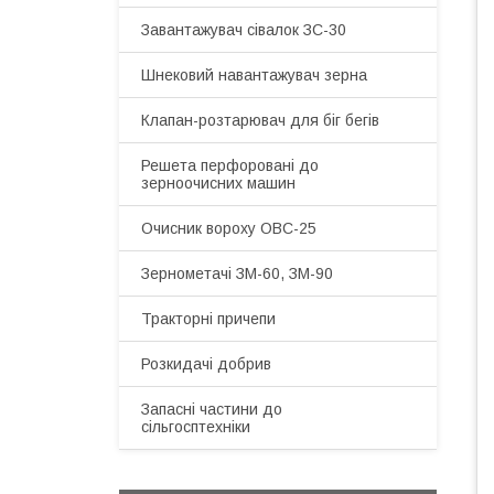
Завантажувач сівалок ЗС-30
Шнековий навантажувач зерна
Клапан-розтарювач для біг бегів
Решета перфоровані до
зерноочисних машин
Очисник вороху ОВС-25
Зернометачі ЗМ-60, ЗМ-90
Тракторні причепи
Розкидачі добрив
Запасні частини до
сільгосптехніки