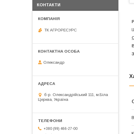
КОНТАКТИ
Ш
ТК АГРОРЕСУРС
В
Олександр
Х
б-р. Олександрійський 111, м.Біла
Церква, Україна
В
+380 (99) 466-27-00
К