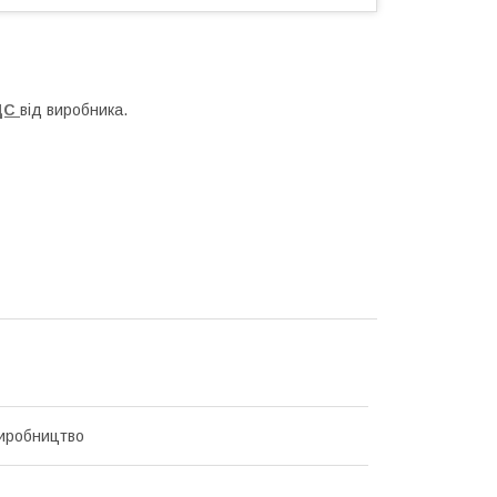
ЦС
від виробника.
иробництво