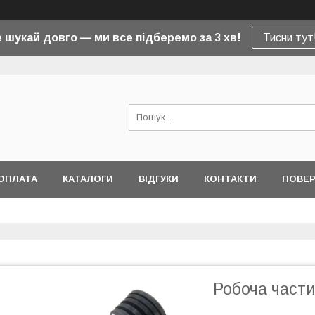
 шукай довго — ми все підберемо за 3 хв!
Тисни тут
ОПЛАТА
КАТАЛОГИ
ВІДГУКИ
КОНТАКТИ
ПОВЕР
Робоча част