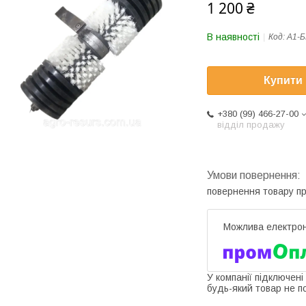
1 200 ₴
В наявності
Код:
А1-Б
Купити
+380 (99) 466-27-00
відділ продажу
повернення товару п
У компанії підключені
будь-який товар не п