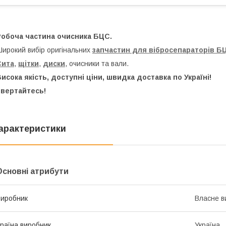
Робоча частина очисника БЦС.
ирокий вибір оригінальних
запчастин для вібросепараторів Б
Сита
,
щітки
,
диски
, очисники та вали.
исока якість, доступні ціни, швидка доставка по Україні!
Звертайтесь!
арактеристики
Основні атрибути
иробник
Власне в
раїна виробник
Україна