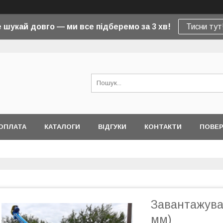
 шукай довго — ми все підберемо за 3 хв!
Тисни тут
ОПЛАТА
КАТАЛОГИ
ВІДГУКИ
КОНТАКТИ
ПОВЕР
Завантажува
мм)