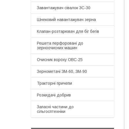
Завантажувач сівалок ЗС-30
Шнековий навантажувач зерна
Клапан-розтарювач для біг бегів
Решета перфоровані до
зерноочисних машин
Очисник вороху ОВС-25
Зернометачі ЗМ-60, ЗМ-90
Тракторні причепи
Розкидачі добрив
Запасні частини до
сільгосптехніки