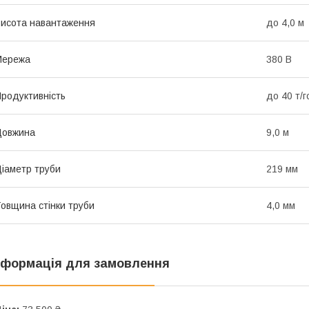
исота навантаження
до 4,0 м
Мережа
380 В
родуктивність
до 40 т/
Довжина
9,0 м
іаметр труби
219 мм
овщина стінки труби
4,0 мм
нформація для замовлення