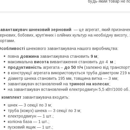
будь-який товар не п
Завантажувач шнековий зерновий
— це агрегат, який признач
ернових, бобових, круп'яних і олійних культур на необхідну висоту
ортами.
Особливості
шнекового завантажувача нашого виробництва:
повна
довжина
завантажувача становить
9 м
;
максимальна
висота
вивантаження становить до 4
м
;
продуктивність
агрегата –
до 50 т/ч
(залежно від транспорту
в конструкції агрегата використовується труба діаметром 219 м
діаметр шнека становить 195 мм, товщина витка — 3 мм;
завантажувач встановлений на
тринозі на колесах
;
на завантажувач встановлений електродвигун 5,5 кВт/1000 об.,
В
комплект
завантажувача входить:
шнек — 3 секції по 3 м;
труба (кожух) шнека — 3 секції по 3 м;
електродвигун — 1 шт.;
колісна база — 1 шт.;
пусковий ящик — 1 шт.;