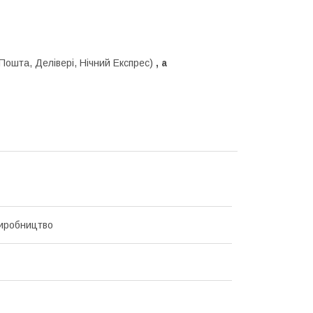
Пошта, Делівері, Нічний Експрес)
, а
иробництво