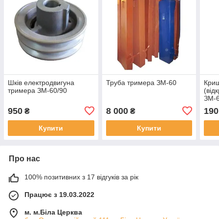
Шків електродвигуна
Труба тримера ЗМ-60
Криш
тримера ЗМ-60/90
(від
ЗМ-6
950
8 000
190
₴
₴
Купити
Купити
Про нас
100% позитивних з 17 відгуків за рік
Працює з 19.03.2022
м. м.Біла Церква