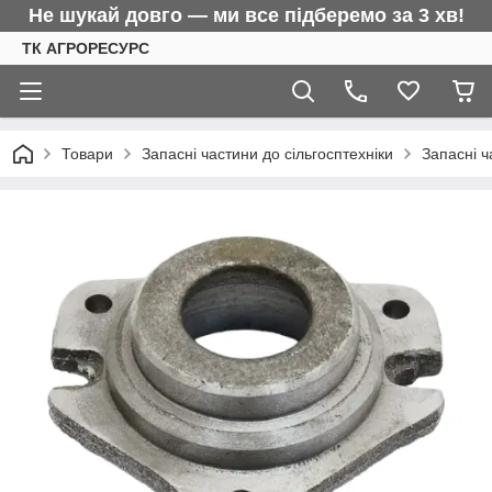
Не шукай довго — ми все підберемо за 3 хв!
ТК АГРОРЕСУРС
Товари
Запасні частини до сільгосптехніки
Запасні ч