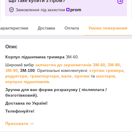
Що таке купити з Пром?
Замовлення під захистом
арактеристики
Доставка
Оплата
Умови повернення
Опис
Корпус підшипника тримера
ЗМ-60.
Широкий вибір
запчастин до зернометачів
ЗМ-60
,
ЗМ-80
,
ЗМ-90
,
ЗМ-100
. Оригінальні комплектуючі:
стрічки тримера
,
редуктори
,
транспортери
,
вали
,
зірочки
та
шестерні
,
корпуси підшипників
.
Зручна для вас форма розрахунку ( післяплата /
безготівковий).
Доставка по Україні!
Телефонуйте!
Приховати