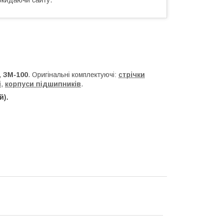
,
ЗМ-100
. Оригінальні комплектуючі:
стрічки
і
,
корпуси підшипників
.
й).