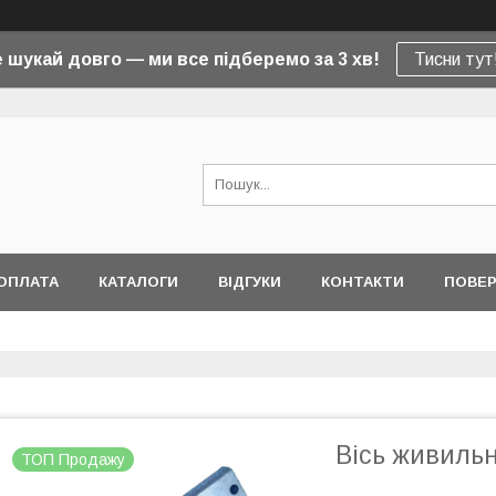
 шукай довго — ми все підберемо за 3 хв!
Тисни тут
ОПЛАТА
КАТАЛОГИ
ВІДГУКИ
КОНТАКТИ
ПОВЕР
Вісь живильн
ТОП Продажу