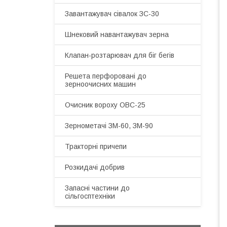
Завантажувач сівалок ЗС-30
Шнековий навантажувач зерна
Клапан-розтарювач для біг бегів
Решета перфоровані до
зерноочисних машин
Очисник вороху ОВС-25
Зернометачі ЗМ-60, ЗМ-90
Тракторні причепи
Розкидачі добрив
Запасні частини до
сільгосптехніки