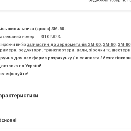
ісь живильника (крила) ЗМ-60
.
аталожний номер — ЗП 02.623.
ирокий вибір
запчастин до зернометачів
ЗМ-60
,
ЗМ-80
,
ЗМ-90
тримера
,
редуктори
,
транспортери
,
вали
,
зірочки
та
шестерн
ручна для вас форма розрахунку ( післяплата / безготівкови
оставка по Україні!
Телефонуйте!
арактеристики
Основні