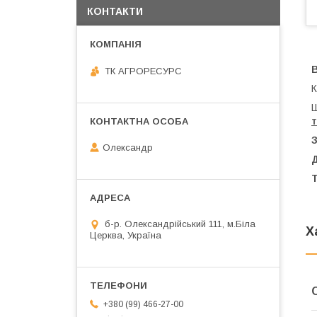
КОНТАКТИ
В
ТК АГРОРЕСУРС
К
Ш
З
Олександр
Д
б-р. Олександрійський 111, м.Біла
Х
Церква, Україна
+380 (99) 466-27-00