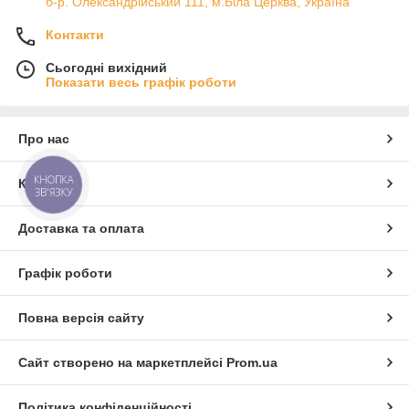
б-р. Олександрійський 111, м.Біла Церква, Україна
Контакти
Сьогодні вихідний
Показати весь графік роботи
Про нас
КНОПКА
Контакти
ЗВ'ЯЗКУ
Доставка та оплата
Графік роботи
Повна версія сайту
Сайт створено на маркетплейсі
Prom.ua
Політика конфіденційності