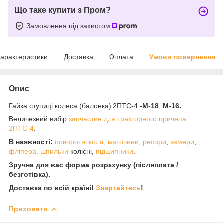
Що таке купити з Пром?
Замовлення під захистом
арактеристики
Доставка
Оплата
Умови повернення
Опис
Гайка ступиці колеса (балонка) 2ПТС-4 -
М-18
;
М-16.
Величезний вибір
запчастин для тракторного причепа
2ПТС-4
.
В наявності:
поворотні кола
,
маточини
,
ресори
,
камери
,
фліпера
,
шпильки
колісні,
підшипники
.
Зручна для вас форма розрахунку (післяплата /
безготівка).
Доставка по всій країні!
Звертайтесь
!
Приховати