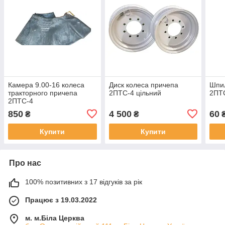
Камера 9.00-16 колеса
Диск колеса причепа
Шпил
тракторного причепа
2ПТС-4 цільний
2ПТС
2ПТС-4
850
4 500
60
₴
₴
Купити
Купити
Про нас
100% позитивних з 17 відгуків за рік
Працює з 19.03.2022
м. м.Біла Церква