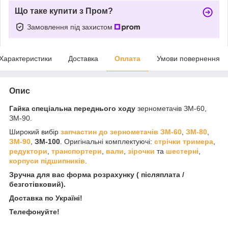
Що таке купити з Пром?
Замовлення під захистом
Характеристики
Доставка
Оплата
Умови повернення
Опис
Гайка спеціальна переднього ходу
зернометачів ЗМ-60,
ЗМ-90.
Широкий вибір
запчастин до зернометачів
ЗМ-60
,
ЗМ-80
,
ЗМ-90
,
ЗМ-100
. Оригінальні комплектуючі:
стрічки тримера
,
редуктори
,
транспортери
,
вали
,
зірочки
та
шестерні
,
корпуси підшипників
.
Зручна для вас форма розрахунку ( післяплата /
безготівковий).
Доставка по Україні!
Телефонуйте!