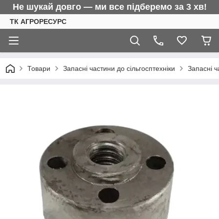
Не шукай довго — ми все підберемо за 3 хв!
ТК АГРОРЕСУРС
Товари
Запасні частини до сільгосптехніки
Запасні ч