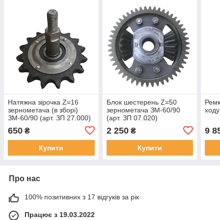
Натяжна зірочка Z=16
Блок шестерень Z=50
Ремк
зернометача (в зборі)
зернометача ЗМ-60/90
ходу
ЗМ-60/90 (арт. ЗП 27.000)
(арт. ЗП 07.020)
650
2 250
9 8
₴
₴
Купити
Купити
Про нас
100% позитивних з 17 відгуків за рік
Працює з 19.03.2022