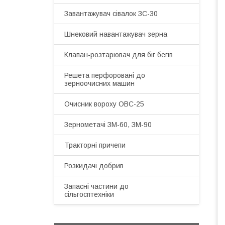
Завантажувач сівалок ЗС-30
Шнековий навантажувач зерна
Клапан-розтарювач для біг бегів
Решета перфоровані до
зерноочисних машин
Очисник вороху ОВС-25
Зернометачі ЗМ-60, ЗМ-90
Тракторні причепи
Розкидачі добрив
Запасні частини до
сільгосптехніки