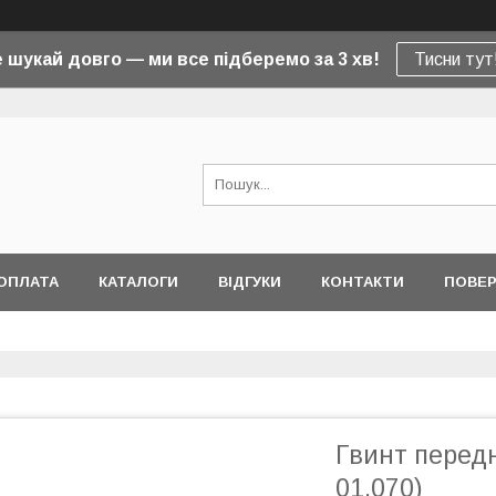
 шукай довго — ми все підберемо за 3 хв!
Тисни тут
ОПЛАТА
КАТАЛОГИ
ВІДГУКИ
КОНТАКТИ
ПОВЕР
Гвинт передн
01.070)