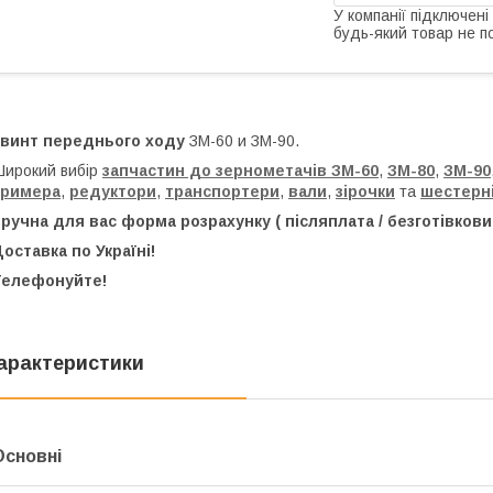
У компанії підключені
будь-який товар не п
Гвинт переднього ходу
ЗМ-60 и ЗМ-90.
ирокий вибір
запчастин до зернометачів
ЗМ-60
,
ЗМ-80
,
ЗМ-90
тримера
,
редуктори
,
транспортери
,
вали
,
зірочки
та
шестерн
ручна для вас форма розрахунку ( післяплата / безготівкови
оставка по Україні!
Телефонуйте!
арактеристики
Основні