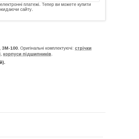
 електронні платежі. Тепер ви можете купити
окидаючи сайту.
,
ЗМ-100
. Оригінальні комплектуючі:
стрічки
і
,
корпуси підшипників
.
й).