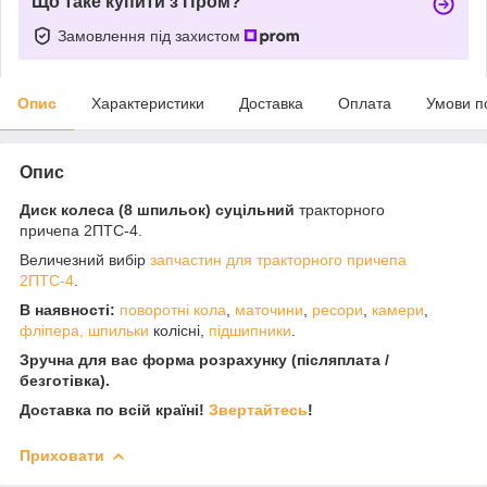
Що таке купити з Пром?
Замовлення під захистом
Опис
Характеристики
Доставка
Оплата
Умови п
Опис
Диск колеса (8 шпильок) суцільний
тракторного
причепа 2ПТС-4.
Величезний вибір
запчастин для тракторного причепа
2ПТС-4
.
В наявності:
поворотні кола
,
маточини
,
ресори
,
камери
,
фліпера
,
шпильки
колісні,
підшипники
.
Зручна для вас форма розрахунку (післяплата /
безготівка).
Доставка по всій країні!
Звертайтесь
!
Приховати