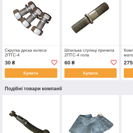
Скрутка диска колеса
Шпилька ступиці причепа
Комп
2ПТС-4
2ПТС-4 гола
мат
30
60
275
₴
₴
Купити
Купити
Подібні товари компанії