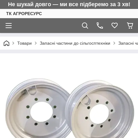
Не шукай довго — ми все підберемо за 3 хв!
ТК АГРОРЕСУРС
Товари
Запасні частини до сільгосптехніки
Запасні ч