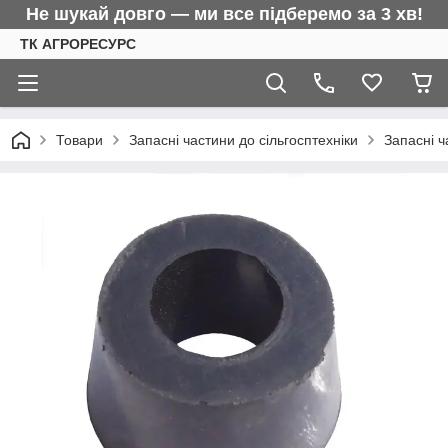
Не шукай довго — ми все підберемо за 3 хв!
ТК АГРОРЕСУРС
Товари
Запасні частини до сільгосптехніки
Запасні ч