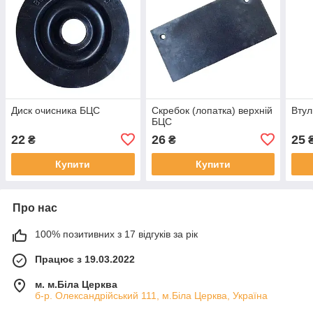
Диск очисника БЦС
Скребок (лопатка) верхній
Втул
БЦС
22
26
25
₴
₴
Купити
Купити
Про нас
100% позитивних з 17 відгуків за рік
Працює з 19.03.2022
м. м.Біла Церква
б-р. Олександрійський 111, м.Біла Церква, Україна