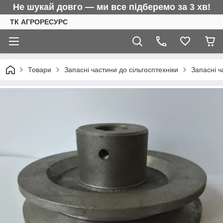
Не шукай довго — ми все підберемо за 3 хв!
ТК АГРОРЕСУРС
Товари
Запасні частини до сільгосптехніки
Запасні ч