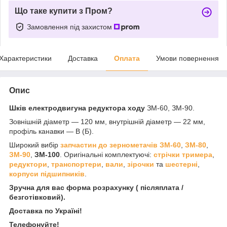
Що таке купити з Пром?
Замовлення під захистом
Характеристики
Доставка
Оплата
Умови повернення
Опис
Шків електродвигуна редуктора ходу
ЗМ-60, ЗМ-90.
Зовнішній діаметр — 120 мм, внутрішній діаметр — 22 мм,
профіль канавки — В (Б).
Широкий вибір
запчастин до зернометачів
ЗМ-60
,
ЗМ-80
,
ЗМ-90
,
ЗМ-100
. Оригінальні комплектуючі:
стрічки тримера
,
редуктори
,
транспортери
,
вали
,
зірочки
та
шестерні
,
корпуси підшипників
.
Зручна для вас форма розрахунку ( післяплата /
безготівковий).
Доставка по Україні!
Телефонуйте!