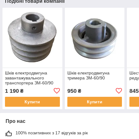
Подібні товари компанії
Шків електродвигуна
Шків електродвигуна
Шест
завантажувального
тримера ЗМ-60/90
реду
транспортера ЗМ-60/90
1 190
950
845
₴
₴
Купити
Купити
Про нас
100% позитивних з 17 відгуків за рік