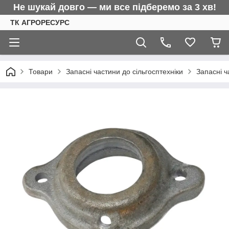
Не шукай довго — ми все підберемо за 3 хв!
ТК АГРОРЕСУРС
Товари
Запасні частини до сільгосптехніки
Запасні 