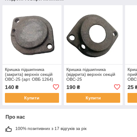
Кришка підшипника
Кришка підшипника
Криш
(закрита) верхніх секцій
(відкрита) верхніх секцій
прий
ОВС-25 (арт. ОВБ 1264)
ОВС-25
ОВС-
140
190
25
₴
₴
Купити
Купити
Про нас
100% позитивних з 17 відгуків за рік