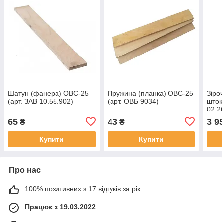
Шатун (фанера) ОВС-25
Пружина (планка) ОВС-25
Зіро
(арт. ЗАВ 10.55.902)
(арт. ОВБ 9034)
шток
02.2
65
43
3 9
₴
₴
Купити
Купити
Про нас
100% позитивних з 17 відгуків за рік
Працює з 19.03.2022