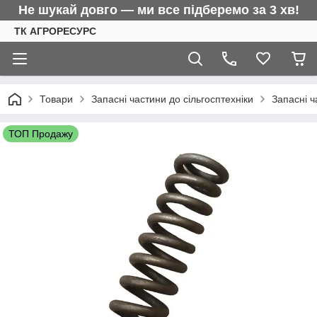
Не шукай довго — ми все підберемо за 3 хв!
ТК АГРОРЕСУРС
Товари
Запасні частини до сільгосптехніки
Запасні 
ТОП Продажу