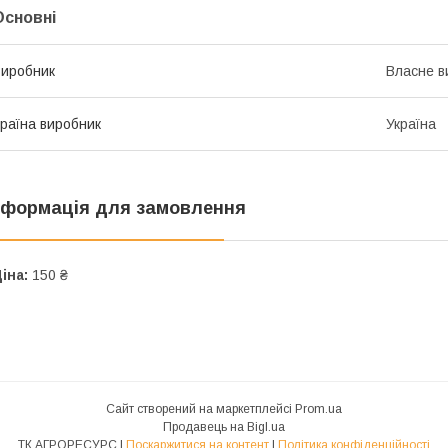
Основні
иробник
Власне в
раїна виробник
Україна
нформація для замовлення
іна:
150 ₴
Сайт створений на маркетплейсі
Prom.ua
Продавець на Bigl.ua
ТК АГРОРЕСУРС |
Поскаржитися на контент
|
Політика конфіденційності