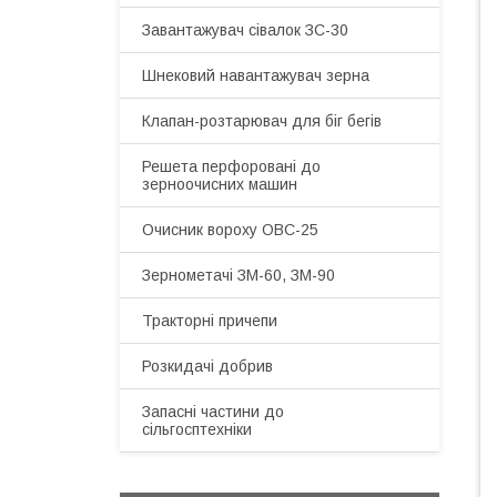
Завантажувач сівалок ЗС-30
Шнековий навантажувач зерна
Клапан-розтарювач для біг бегів
Решета перфоровані до
зерноочисних машин
Очисник вороху ОВС-25
Зернометачі ЗМ-60, ЗМ-90
Тракторні причепи
Розкидачі добрив
Запасні частини до
сільгосптехніки