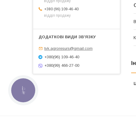
відділ продажу
+380 (96) 109-46-40
відділ продажу
В
К
tvk.agroresurs@gmail.com
+380(96) 109-46-40
І
+380(99) 466-27-00
Ц
КНОПКА
ЗВ'ЯЗКУ