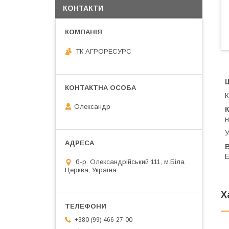
КОНТАКТИ
ТК АГРОРЕСУРС
Ш
К
Олександр
н
У
В
Е
б-р. Олександрійський 111, м.Біла
Церква, Україна
Х
+380 (99) 466-27-00