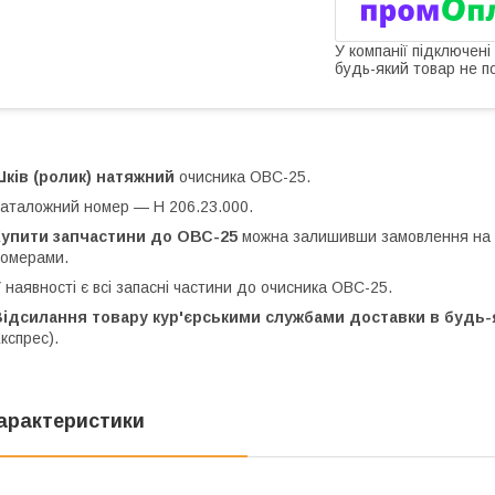
У компанії підключені
будь-який товар не п
ків (ролик) натяжний
очисника ОВС-25.
аталожний номер — Н 206.23.000.
Купити запчастини до ОВС-25
можна залишивши замовлення на с
омерами.
 наявності є всі запасні частини до очисника ОВС-25.
ідсилання товару кур'єрськими службами доставки в будь-я
кспрес).
арактеристики