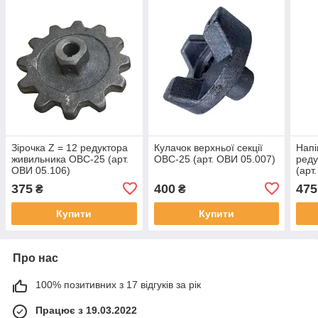
Зірочка Z = 12 редуктора
Кулачок верхньої секції
Нап
живильника ОВС-25 (арт.
ОВС-25 (арт. ОВИ 05.007)
реду
ОВИ 05.106)
(арт
375
400
475
₴
₴
Купити
Купити
Про нас
100% позитивних з 17 відгуків за рік
Працює з 19.03.2022