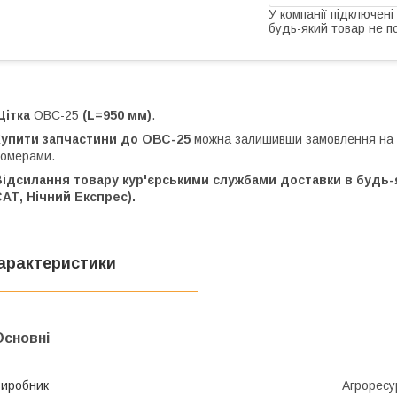
У компанії підключені
будь-який товар не п
Щітка
ОВС-25
(L=950 мм)
.
Купити запчастини до ОВС-25
можна залишивши замовлення на 
омерами.
ідсилання товару кур'єрськими службами доставки в будь-як
АТ, Нічний Експрес).
арактеристики
Основні
иробник
Агроресу