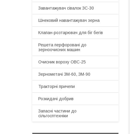
Завантажувач сівалок ЗС-30
Шнековий навантажувач зерна
Клапан-розтарювач для біг бегів
Решета перфоровані до
зерноочисних машин
Очисник вороху ОВС-25
Зернометачі ЗМ-60, ЗМ-90
Тракторні причепи
Розкидачі добрив
Запасні частини до
сільгосптехніки