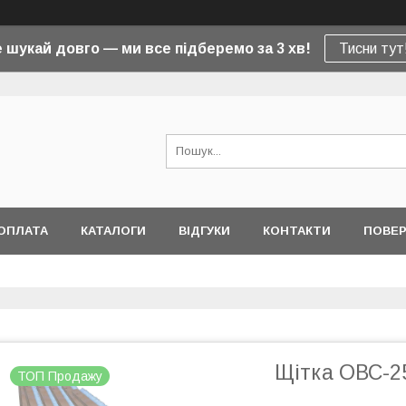
 шукай довго — ми все підберемо за 3 хв!
Тисни тут
ОПЛАТА
КАТАЛОГИ
ВІДГУКИ
КОНТАКТИ
ПОВЕР
Щітка ОВС-2
ТОП Продажу